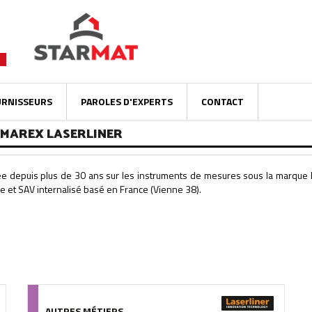
URNISSEURS
PAROLES D'EXPERTS
CONTACT
UMAREX LASERLINER
ée depuis plus de 30 ans sur les instruments de mesures sous la marque 
ée et SAV internalisé basé en France (Vienne 38).
OMPILE/95/39/DE/9539DE895288B34880F5912627880978280A0F6A
AUTRES MÉTIERS