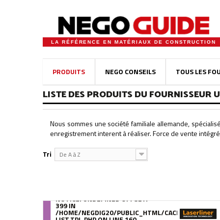
LA RÉFÉRENCE EN MATÉRIAUX DE CONSTRUCTION
PRODUITS
NEGO CONSEILS
TOUS LES FO
LISTE DES PRODUITS DU FOURNISSEUR 
Nous sommes une société familiale allemande, spécialis
enregistrement interent à réaliser. Force de vente intégr
Tri
De A à Z
NOTICE
: UNDEFINED OFFSET:
399 IN
/HOME/NEGDIG20/PUBLIC_HTML/CACHE/SMARTY/C
LIST.TPL.PHP
ON LINE
160