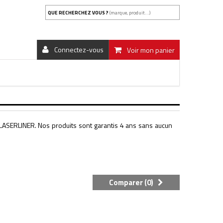
QUE RECHERCHEZ VOUS ?
(marque, produit...)
Connectez-vous
Voir mon panier
LASERLINER. Nos produits sont garantis 4 ans sans aucun
Comparer (
0
)
.FILE.PRODUCT-