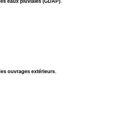
des eaux pluviales (GDAP)
.
des ouvrages extérieurs
.