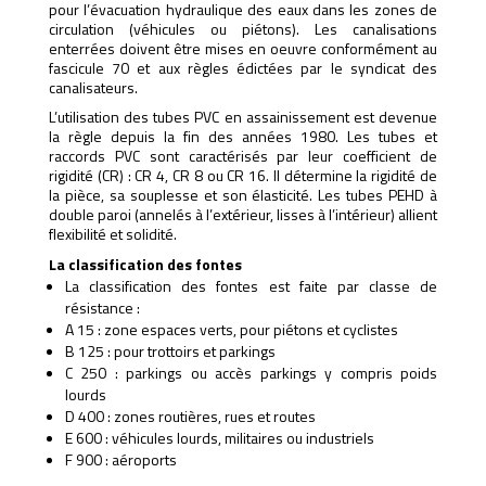
pour l’évacuation hydraulique des eaux dans les zones de
circulation (véhicules ou piétons). Les canalisations
enterrées doivent être mises en oeuvre conformément au
fascicule 70 et aux règles édictées par le syndicat des
canalisateurs.
L’utilisation des tubes PVC en assainissement est devenue
la règle depuis la fin des années 1980. Les tubes et
raccords PVC sont caractérisés par leur coefficient de
rigidité (CR) : CR 4, CR 8 ou CR 16. Il détermine la rigidité de
la pièce, sa souplesse et son élasticité. Les tubes PEHD à
double paroi (annelés à l’extérieur, lisses à l’intérieur) allient
flexibilité et solidité.
La classification des fontes
La classification des fontes est faite par classe de
résistance :
A 15 : zone espaces verts, pour piétons et cyclistes
B 125 : pour trottoirs et parkings
C 250 : parkings ou accès parkings y compris poids
lourds
D 400 : zones routières, rues et routes
E 600 : véhicules lourds, militaires ou industriels
F 900 : aéroports