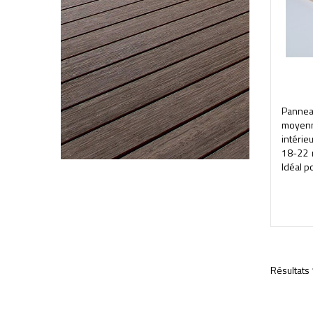
Panne
moyenn
intéri
18-22 
Idéal po
Résultats 