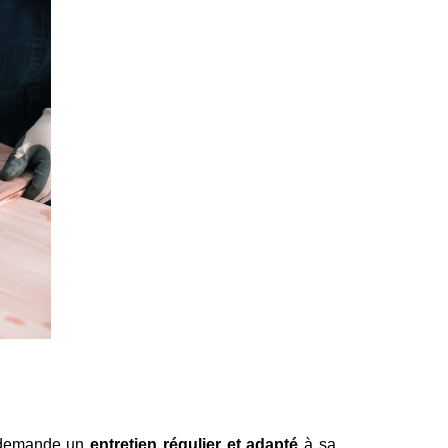
l demande un 
entretien régulier et adapté
 à sa 