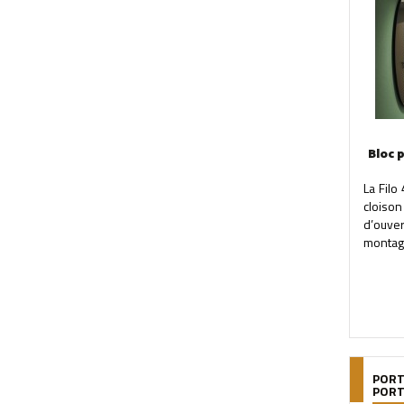
Bloc 
La Filo
cloison
d’ouve
montage
PORT
POR