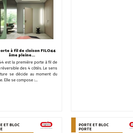
porte à fil de cloison FILO44
âme pleine...
 44 est la première porte à fil de
 réversible des 4 côtés. Le sens
rture se décide au moment du
. Elle se compose :...
E ET BLOC
PORTE ET BLOC
TE
PORTE