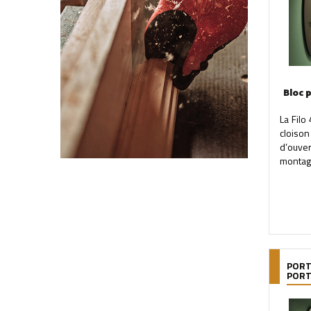
Bloc 
La Filo
cloison
d’ouve
montage
PORT
POR