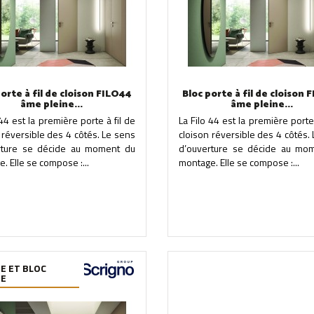
porte à fil de cloison FILO44
Bloc porte à fil de cloison 
âme pleine...
âme pleine...
 44 est la première porte à fil de
La Filo 44 est la première porte 
 réversible des 4 côtés. Le sens
cloison réversible des 4 côtés.
rture se décide au moment du
d’ouverture se décide au mo
. Elle se compose :...
montage. Elle se compose :...
E ET BLOC
TE