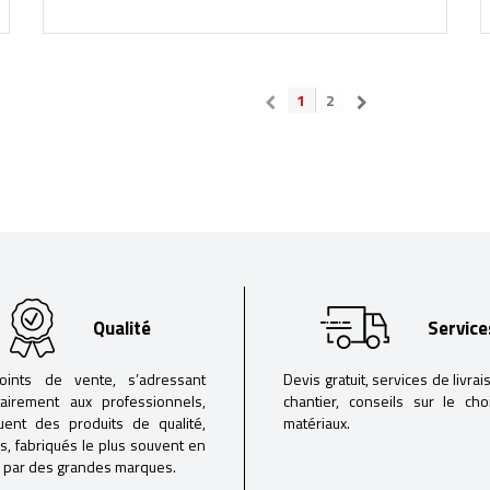
1
2
Qualité
Service
oints de vente, s’adressant
Devis gratuit, services de livrai
tairement aux professionnels,
chantier, conseils sur le ch
buent des produits de qualité,
matériaux.
iés, fabriqués le plus souvent en
 par des grandes marques.