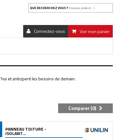
QUE RECHERCHEZ VOUS ?
(marque, produit...)
Connectez-vous
Voir mon panier
d’hui et anticipent les besoins de demain.
Comparer (
0
)
PANNEAU TOITURE -
ISOLANT...