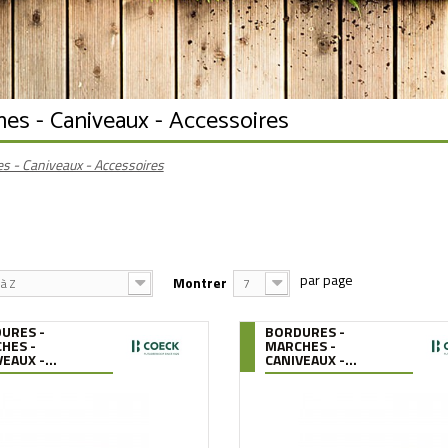
hes - Caniveaux - Accessoires
s - Caniveaux - Accessoires
Montrer
à Z
7
URES -
BORDURES -
HES -
MARCHES -
EAUX -...
CANIVEAUX -...