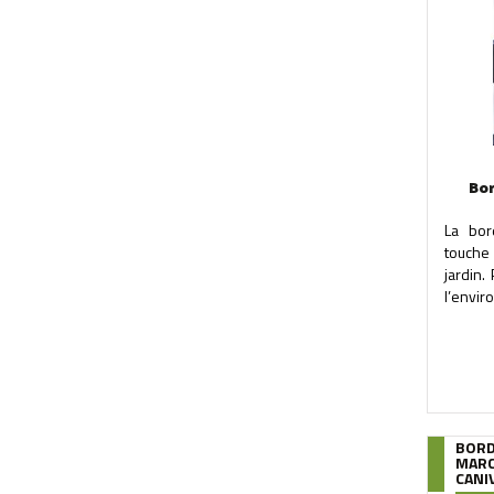
Bo
La bor
touche
jardin.
l’envir
BORD
MARC
CANIV