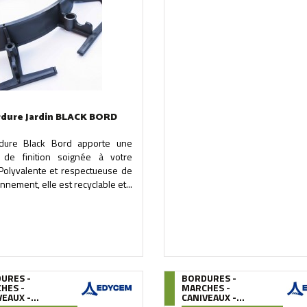
rdure Jardin BLACK BORD
dure Black Bord apporte une
 de finition soignée à votre
 Polyvalente et respectueuse de
onnement, elle est recyclable et...
URES -
BORDURES -
HES -
MARCHES -
EAUX -...
CANIVEAUX -...