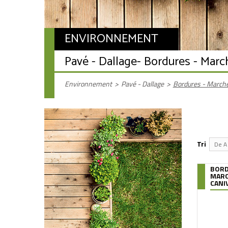
ENVIRONNEMENT
Pavé - Dallage
- Bordures - Marc
Environnement
>
Pavé - Dallage
>
Bordures - Marche
Tri
De A 
BORD
MARC
CANIV