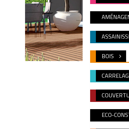
AMÉNAGEM
ASSAINISS
BOIS
CARRELAG
COUVERTU
ECO-CONS