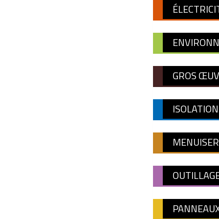
ÉLECTRICI
ENVIRON
GROS ŒUV
ISOLATION
MENUISER
OUTILLAG
PANNEAUX 