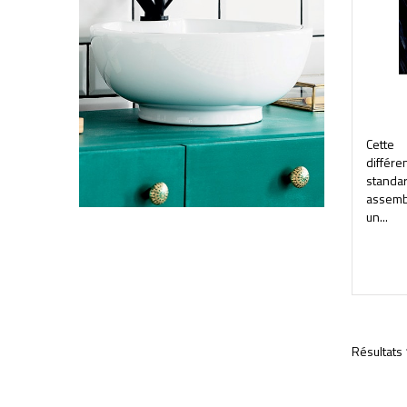
Cette
différ
stand
assemb
un...
Résultats 