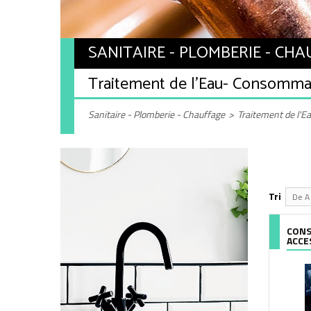
SANITAIRE - PLOMBERIE - CH
Traitement de l'Eau
- Consommab
Sanitaire - Plomberie - Chauffage
>
Traitement de l'E
Tri
De A 
CONS
ACCE