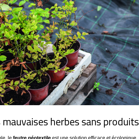
es mauvaises herbes sans produit
e, le 
feutre géotextile
 est une solution efficace et écologique.