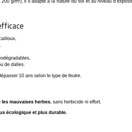
200 g/m²), il s’adapte à la nature du sol et au niveau d’expos
efficace
cailloux,
,
iodégradables,
u de dalles.
dépasser 10 ans selon le type de feutre.
re les mauvaises herbes
, sans herbicide ni effort.
lus écologique et plus durable.