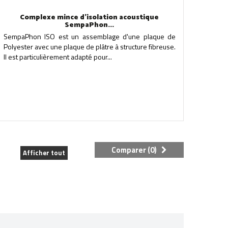
Complexe mince d'isolation acoustique
SempaPhon...
SempaPhon ISO est un assemblage d'une plaque de
Polyester avec une plaque de plâtre à structure fibreuse.
Il est particulièrement adapté pour...
Comparer (
0
)
Afficher tout