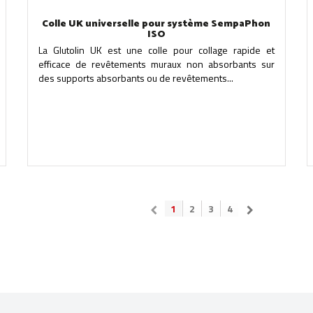
Colle UK universelle pour système SempaPhon
ISO
La Glutolin UK est une colle pour collage rapide et
efficace de revêtements muraux non absorbants sur
des supports absorbants ou de revêtements...
1
2
3
4