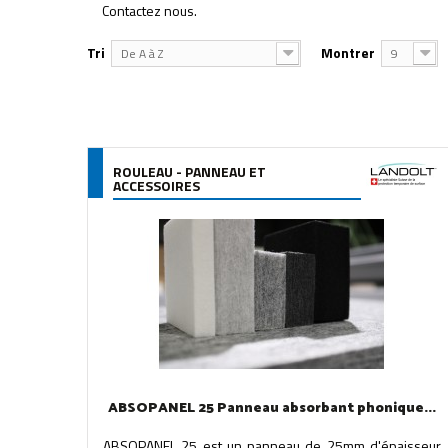
Contactez nous.
Tri
Montrer
De A à Z
9
ROULEAU - PANNEAU ET
ACCESSOIRES
ABSOPANEL 25 Panneau absorbant phonique...
ABSOPANEL 25 est un panneau de 25mm d'épaisseur