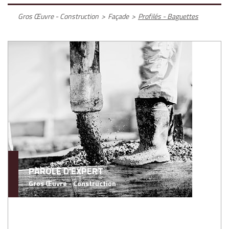
Gros Œuvre - Construction
>
Façade
>
Profilés - Baguettes
PAROLE D'EXPERT
Gros Œuvre - Construction