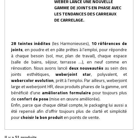
WEBER LANCE UNE NOUVELLE
GAMME DE JOINTS EN PHASE AVEC
LES TENDANCES DES CARREAUX
DE CARRELAGE.
28 teintes inédites
(les Harmonieuses),
10 références de
joints
, en poudre et en pâte prêtes à l’emploi, pour répondre
à chaque besoin (sol, mur, plan de travail), chaque espace
(salle de bains, séjour, terrasse …), en neuf comme en
rénovation. Nous avons lancé
deux nouveautés
au sein des
joints esthétiques,
weberjoint star
, polyvalent, et
webercolor evolution
, prêt à l’emploi. Par ailleurs, weberjoint
large et weberjoint HR, deux produits phares de la gamme, ont
bénéficié d’une
amélioration formulaire
pour toujours plus
de
confort de pose
(mise en œuvre améliorée).
Enfin, parce que chaque détail compte, le packaging lui aussi a
été repensé afin d'offrir toujours plus de clarté et simplicité
pour
choisir le bon produit
en points de vente.
Il y a 51 produits.