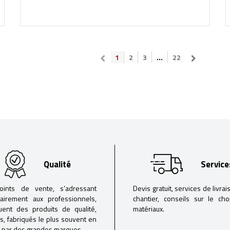
1
2
3
...
22
Qualité
Service
oints de vente, s’adressant
Devis gratuit, services de livrai
tairement aux professionnels,
chantier, conseils sur le ch
buent des produits de qualité,
matériaux.
iés, fabriqués le plus souvent en
 par des grandes marques.