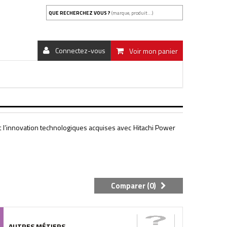
QUE RECHERCHEZ VOUS ?
(marque, produit...)
Connectez-vous
Voir mon panier
t l’innovation technologiques acquises avec Hitachi Power
Comparer (
0
)
AUTRES MÉTIERS