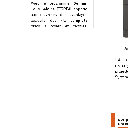
Avec le programme
Demain
Tous Solaire
, TERREAL
apporte
aux couvreurs des avantages
exclusifs, des kits
complets
prêts à poser et certifiés,
une
application
pour réaliser
les devis,
une
assistance
chantiers, un
accompagnement
A
aux
démarches
administratives.
* Adapt
Devenez un acteur de la
rechar
transition énergétique
projec
avec l'offre photovoltaïque
System 
SOLTERRE
et le programme
Demain Tous Solaire
.
PROJ
BALA