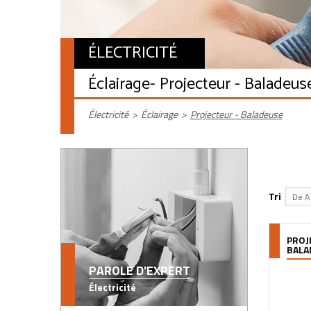
ÉLECTRICITÉ
Éclairage
- Projecteur - Baladeus
Électricité
>
Éclairage
>
Projecteur - Baladeuse
Tri
De A 
PROJ
BALA
PAROLE D'EXPERT
Électricité