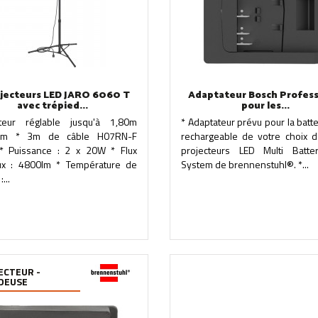
ojecteurs LED JARO 6060 T
Adaptateur Bosch Profess
avec trépied...
pour les...
eur réglable jusqu'à 1,80m
* Adaptateur prévu pour la batt
um * 3m de câble H07RN-F
rechargeable de votre choix d
* Puissance : 2 x 20W * Flux
projecteurs LED Multi Batt
ux : 4800lm * Température de
System de brennenstuhl®. *...
...
ECTEUR -
DEUSE