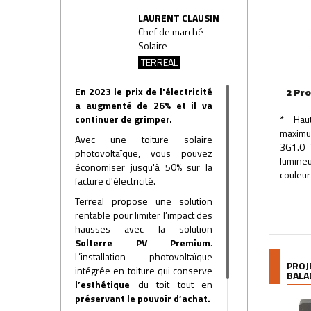
LAURENT CLAUSIN
Chef de marché
Solaire
TERREAL
En 2023 le prix de l'électricité
2 Pr
a augmenté de 26% et il va
continuer de grimper.
* Haut
maxim
Avec une toiture solaire
3G1.0 
photovoltaïque, vous pouvez
lumine
économiser jusqu'à 50% sur la
couleur :
facture d'électricité.
Terreal propose une solution
rentable pour limiter l’impact des
hausses avec la solution
Solterre PV Premium
.
L’installation photovoltaïque
PROJ
intégrée en toiture qui conserve
BALA
l’esthétique
du toit tout en
préservant le pouvoir d’achat.