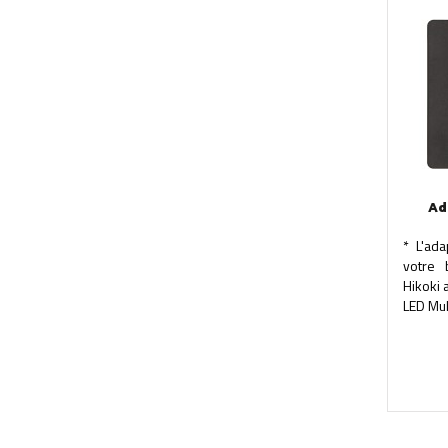
Ad
* L'ada
votre 
Hikoki 
LED Mul