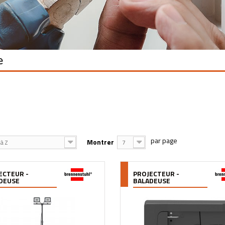
e
Montrer
à Z
7
ECTEUR -
PROJECTEUR -
DEUSE
BALADEUSE