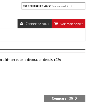
QUE RECHERCHEZ VOUS ?
(marque, produit...)
Connectez-vous
Voir mon panier
 du bâtiment et de la décoration depuis 1825
Comparer (
0
)