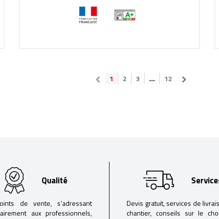
1
2
3
...
12
Qualité
Service
oints de vente, s’adressant
Devis gratuit, services de livrai
tairement aux professionnels,
chantier, conseils sur le ch