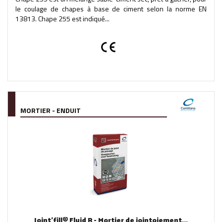
le coulage de chapes à base de ciment selon la norme EN
13813. Chape 255 est indiqué...
MORTIER - ENDUIT
Joint'fill® Fluid R - Mortier de jointoiement...