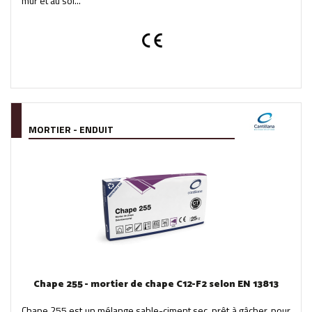
mur et au sol...
MORTIER - ENDUIT
Chape 255 - mortier de chape C12-F2 selon EN 13813
Chape 255 est un mélange sable-ciment sec, prêt à gâcher, pour