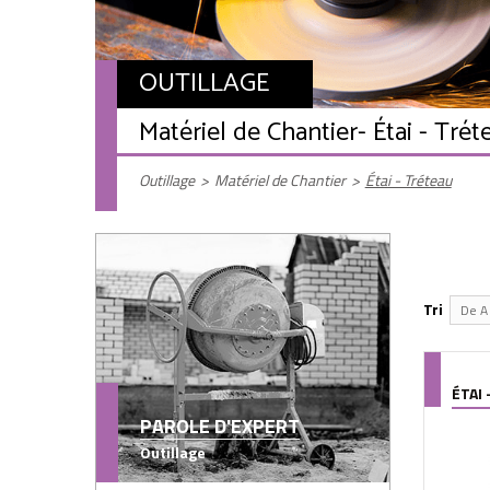
OUTILLAGE
Matériel de Chantier
- Étai - Trét
Outillage
>
Matériel de Chantier
>
Étai - Tréteau
Tri
De A 
ÉTAI
PAROLE D'EXPERT
Outillage