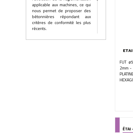
applicable aux machines, ce qui
nous permet de proposer des
bétonnières répondant aux
critères de conformité les plus
récents.
Le suivi de la qualité de nos
machines est réalisé
journellement par des contrôles
ETAI
inopinés sur la production.
Chaque machine fait l’objet d’une
FUT ø5
vingtaine de points de contrôle
2mm -
donnant lieu à une notation.
PLATI
HEXAG
ÉTAI