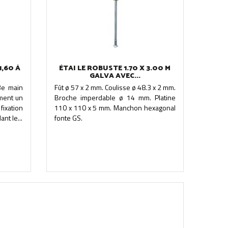
1,60 À
ÉTAI LE ROBUSTE 1.70 X 3.00 M
GALVA AVEC...
3e main
Fût ø 57 x 2 mm. Coulisse ø 48.3 x 2 mm.
ment un
Broche imperdable ø 14 mm. Platine
xation
110 x 110 x 5 mm. Manchon hexagonal
nt le...
fonte GS.